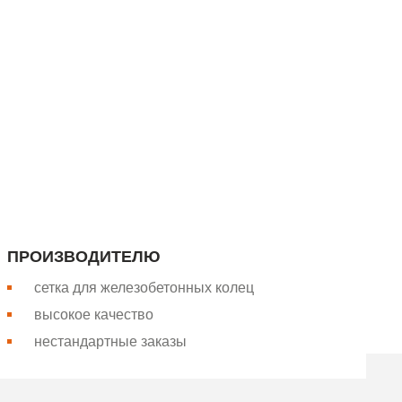
апада России. Более 26 лет
Вся сетка производится на
ПРОИЗВОДИТЕЛЮ
сетка для железобетонных колец
высокое качество
нестандартные заказы