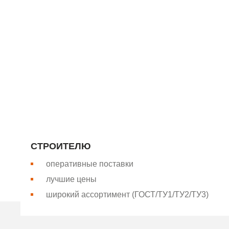
«БАЗИС-МЕТАЛЛ
Компания “Базис-Металл” является крупнейшим произ
компания поставляет продукцию для строительной отр
нашем собственном оборудовании и соответствует о
РАБОТАТЬ С НАМИ ВЫГОДНО
СТРОИТЕЛЮ
оперативные поставки
лучшие цены
широкий ассортимент (ГОСТ/ТУ1/ТУ2/ТУ3)