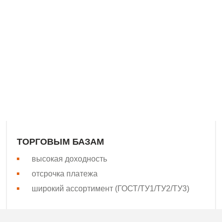
»
водителем сварной сетки Поволжья, Урала, Юга и Северо-З
асли. Наша сильная сторона – высокая скорость поставок! 
бщепринятым стандартам качества.
ТОРГОВЫМ БАЗАМ
высокая доходность
отсрочка платежа
широкий ассортимент (ГОСТ/ТУ1/ТУ2/ТУ3)